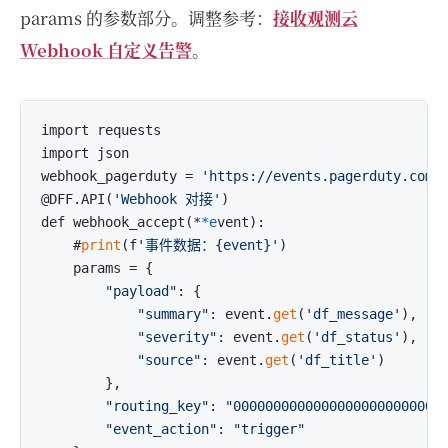
params 的参数部分。调整参考：
接收观测云
Webhook 自定义告警
。
import requests

import json

webhook_pagerduty = 
'https://events.pagerduty.com/
@DFF.API(
'Webhook 对接'
)

def webhook_accept(*
*e
vent):

    #
print
(f
'事件数据：{event}'
)

    params = {

"payload"
: {

"summary"
: event.
get
(
'df_message'
),

"severity"
: event.
get
(
'df_status'
),

"source"
: event.
get
(
'df_title'
)

        },

"routing_key"
: 
"00000000000000000000000000
"event_action"
: 
"trigger"