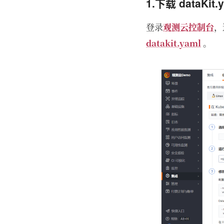
1.下载 dataKit
登录
观测云控制台
，
datakit.yaml
。