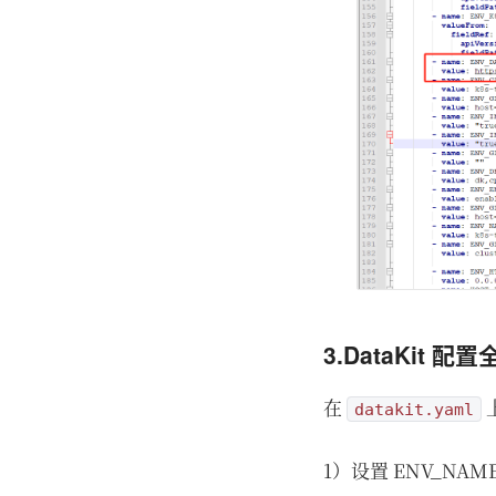
3.DataKit 配置
在
上
datakit.yaml
1）设置 ENV_NAME