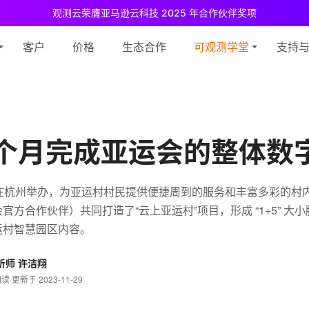
观测云荣膺亚马逊云科技 2025 年合作伙伴奖项
测云免费版现已推出！
专为中小团队与个人开发者设计，立享强大可观测
客户
价格
生态合作
可观测学堂
支持
9个月完成亚运会的整体数
届亚运会在杭州举办，为亚运村村民提供便捷周到的服务和丰富多彩的
官方合作伙伴）共同打造了“云上亚运村”项目，形成 “1+5” 大
运村智慧园区内容。
析师 许洁翔
阅读
·
更新于 2023-11-29