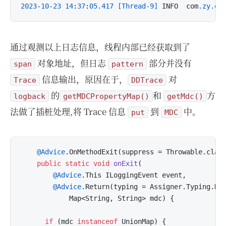
2023
-
10
-
23
14
:
37
:
05.417
[Thread-9]
 INFO  com
.zy
.ob
通过观测以上日志信息，线程内部已经获取到了
对象地址，但日志
部分并没有
span
pattern
信息输出，原因在于，
对
Trace
DDTrace
的
和
方
logback
getMDCPropertyMap()
getMdc()
法做了插桩处理,将 Trace 信息
到
中。
put
MDC
@Advice
.OnMethodExit(suppress = Throwable.class
public
static
void
onExit
(

@Advice
.This ILoggingEvent event,

@Advice
.Return(typing = Assigner.Typing.DY
            Map<String, String> mdc) {

if
 (mdc 
instanceof
 UnionMap) {
