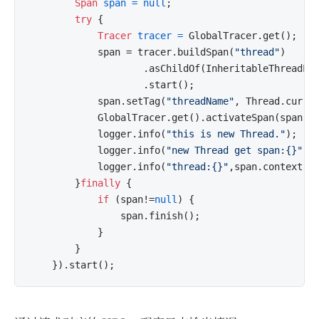
Span
span
=
null
;

try
 {

Tracer
tracer
=
 GlobalTracer.get();

            span = tracer.buildSpan(
"thread"
)

                    .asChildOf(InheritableThreadLoc
                    .start();

            span.setTag(
"threadName"
, Thread.curren
            GlobalTracer.get().activateSpan(span);

            logger.info(
"this is new Thread."
);

            logger.info(
"new Thread get span:{}"
,I
            logger.info(
"thread:{}"
,span.context().
        }
finally
 {

if
 (span!=
null
) {

                span.finish();

            }

        }
