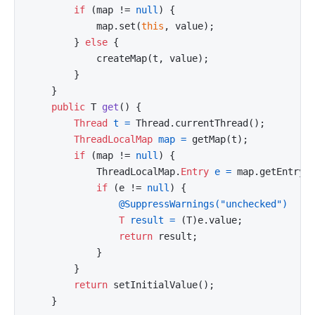
if
 (map != 
null
) {

            map.set(
this
, value);

        } 
else
 {

            createMap(t, value);

        }

    }

public
 T 
get
()
 {

Thread
t
=
 Thread.currentThread();

ThreadLocalMap
map
=
 getMap(t);

if
 (map != 
null
) {

            ThreadLocalMap.
Entry
e
=
 map.getEntry(
if
 (e != 
null
) {

@SuppressWarnings("unchecked")
T
result
=
 (T)e.value;

return
 result;

            }

        }

return
 setInitialValue();

    }
