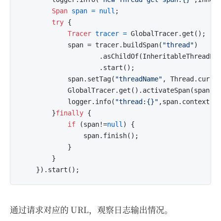
Span
span
=
null
;

try
 {

Tracer
tracer
=
 GlobalTracer.get();

            span = tracer.buildSpan(
"thread"
)

                    .asChildOf(InheritableThreadLoc
                    .start();

            span.setTag(
"threadName"
, Thread.curren
            GlobalTracer.get().activateSpan(span);

            logger.info(
"thread:{}"
,span.context().
        }
finally
 {

if
 (span!=
null
) {

                span.finish();

            }

        }

通过请求对应的 URL，观察日志输出情况。