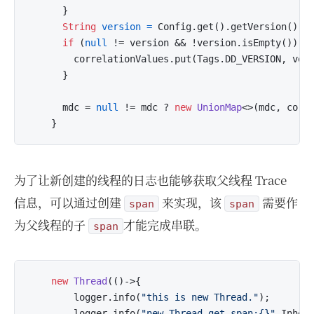
      }

String
version
=
 Config.get().getVersion();

if
 (
null
 != version && !version.isEmpty()) {

        correlationValues.put(Tags.DD_VERSION, vers
      }

      mdc = 
null
 != mdc ? 
new
UnionMap
<>(mdc, corre
为了让新创建的线程的日志也能够获取父线程 Trace
信息，可以通过创建
来实现，该
需要作
span
span
为父线程的子
才能完成串联。
span
new
Thread
(()->{

        logger.info(
"this is new Thread."
);

        logger.info(
"new Thread get span:{}"
,Inheri