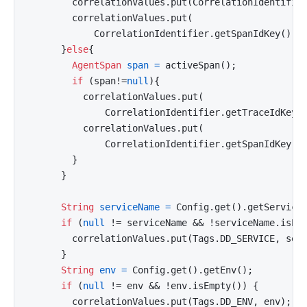
        correlationValues.put(CorrelationIdentifier
        correlationValues.put(

            CorrelationIdentifier.getSpanIdKey(), D
      }
else
{

AgentSpan
span
=
 activeSpan();

if
 (span!=
null
){

          correlationValues.put(

              CorrelationIdentifier.getTraceIdKey()
          correlationValues.put(

              CorrelationIdentifier.getSpanIdKey(),
        }

      }

String
serviceName
=
 Config.get().getServiceN
if
 (
null
 != serviceName && !serviceName.isEmp
        correlationValues.put(Tags.DD_SERVICE, serv
      }

String
env
=
 Config.get().getEnv();

if
 (
null
 != env && !env.isEmpty()) {

        correlationValues.put(Tags.DD_ENV, env);
