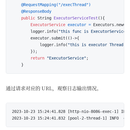
@RequestMapping("/execThread")
@ResponseBody
public
 String 
ExecutorServiceTest
()
{

ExecutorService
executor
=
 Executors.newCac
        logger.info(
"this func is ExecutorServiceT
        executor.submit(()->{

            logger.info(
"this is executor Thread."
)
        });

return
"ExecutorService"
;

通过请求对应的 URL，观察日志输出情况。
2023-10-23 15:24:41.828 [http-nio-8086-exec-1] INFO