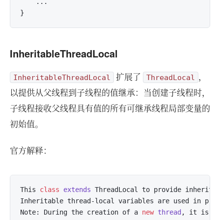
    ...

InheritableThreadLocal
扩展了
，
InheritableThreadLocal
ThreadLocal
以提供从父线程到子线程的值继承：当创建子线程时，
子线程接收父线程具有值的所有可继承线程局部变量的
初始值。
官方解释：
This 
class
extends
 ThreadLocal to provide inherita
Inheritable thread-local variables are used in pre
Note: During the creation of a 
new
thread
, it is p