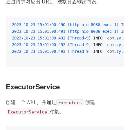
通过请求对应的 URL，观察日志输出情况。
2023
-
10
-
23
15
:
01
:
00.490
[http-nio-8086-exec-1]
 INF
2023
-
10
-
23
15
:
01
:
00.491
[http-nio-8086-exec-1]
 INF
2023
-
10
-
23
15
:
01
:
00.492
[Thread-9]
 INFO  com
.zy
.ob
2023
-
10
-
23
15
:
01
:
00.492
[Thread-9]
 INFO  com
.zy
.ob
2023
-
10
-
23
15
:
01
:
00.493
[Thread-9]
 INFO  com
.zy
.ob
ExecutorService
创建一个 API ，并通过
创建
Executors
对象。
ExecutorService