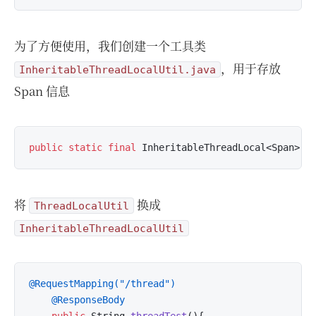
为了方便使用，我们创建一个工具类
，用于存放
InheritableThreadLocalUtil.java
Span 信息
public
static
final
 InheritableThreadLocal<Span> T
将
换成
ThreadLocalUtil
InheritableThreadLocalUtil
@RequestMapping("/thread")
@ResponseBody