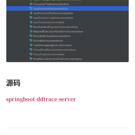
源码
springboot-ddtrace-server