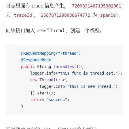
日志里面有 trace 信息产生，
7209831467195902001
为
，
为
。
traceId
2587871298938674772
spanId
向该接口加入 new Thread ，创建一个线程。
@RequestMapping("/thread")
@ResponseBody
public
 String 
threadTest
()
{

        logger.info(
"this func is threadTest."
);

new
Thread
(()->{

            logger.info(
"this is new Thread."
);

        }).start();

return
"success"
;
