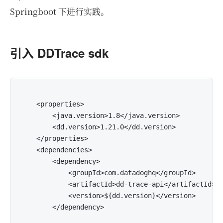
Springboot 下进行实践。
引入 DDTrace sdk
    <properties>

        <java.version>1.8</java.version>

        <dd.version>1.21.0</dd.version>

    </properties>

    <dependencies>

        <dependency>

            <groupId>com.datadoghq</groupId>

            <artifactId>dd-trace-api</artifactId>

            <version>${dd.version}</version>

        </dependency>
