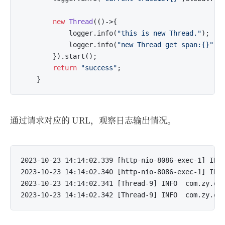
new
Thread
(()->{

            logger.info(
"this is new Thread."
);

            logger.info(
"new Thread get span:{}"
,T
        }).start();

return
"success"
;

通过请求对应的 URL，观察日志输出情况。
2023-10-23 14:14:02.339 [http-nio-8086-exec-1] INFO
2023-10-23 14:14:02.340 [http-nio-8086-exec-1] INFO
2023-10-23 14:14:02.341 [Thread-9] INFO  com.zy.obs