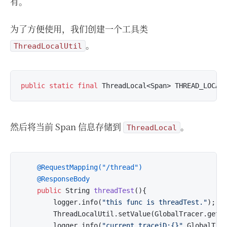
有。
为了方便使用，我们创建一个工具类
。
ThreadLocalUtil
public
static
final
 ThreadLocal<Span> THREAD_LOCAL
然后将当前 Span 信息存储到
。
ThreadLocal
@RequestMapping("/thread")
@ResponseBody
public
 String 
threadTest
()
{

        logger.info(
"this func is threadTest."
);

        ThreadLocalUtil.setValue(GlobalTracer.get()
        logger.info(
"current traceiD:{}"
,GlobalTrac