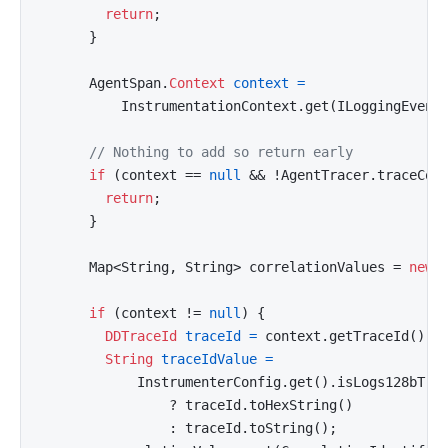
return
;

      }

      AgentSpan.
Context
context
=
          InstrumentationContext.get(ILoggingEvent.
// Nothing to add so return early
if
 (context == 
null
 && !AgentTracer.traceConf
return
;

      }

      Map<String, String> correlationValues = 
new
if
 (context != 
null
) {

DDTraceId
traceId
=
 context.getTraceId();

String
traceIdValue
=
            InstrumenterConfig.get().isLogs128bTra
                ? traceId.toHexString()

                : traceId.toString();
