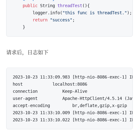
public
 String 
threadTest
()
{

        logger.info(
"this func is threadTest."
);

return
"success"
;

请求后，日志如下
2023-10-23 11:33:09.983 [http-nio-8086-exec-1] INFO
host			localhost:8086

connection			Keep-Alive

user-agent			Apache-HttpClient/4.5.14 (Java/17.0.7)

accept-encoding			br,deflate,gzip,x-gzip

2023-10-23 11:33:10.009 [http-nio-8086-exec-1] INFO