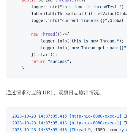
public
 String 
threadTest
()
{

        logger.info(
"this func is threadTest."
);

        InheritableThreadLocalUtil.setValue(GlobalT
        logger.info(
"current traceiD:{}"
,GlobalTrac
new
Thread
(()->{

            logger.info(
"this is new Thread."
);

            logger.info(
"new Thread get span:{}"
,I
        }).start();

return
"success"
;

通过请求对应的 URL，观察日志输出情况。
2023
-
10
-
23
14
:
37
:
05.415
[http-nio-8086-exec-1]
 INF
2023
-
10
-
23
14
:
37
:
05.416
[http-nio-8086-exec-1]
 INF
2023
-
10
-
23
14
:
37
:
05.416
[Thread-9]
 INFO  com
.zy
.ob