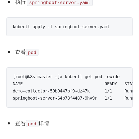
执行
springboot-server.yaml
查看
pod
[root@k8s-master ~]# kubectl get pod -owide

NAME                                 READY   STATUS
demo-collector-59b9447bf9-dz47k      1/1     Runnin
查看
详情
pod