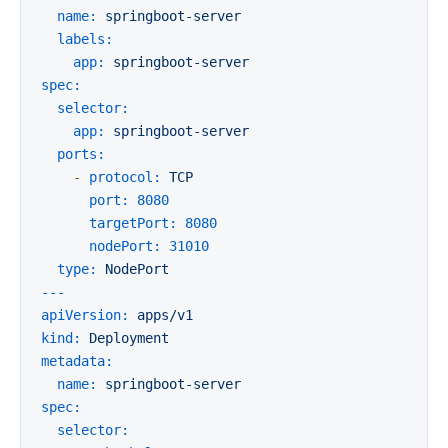
name:
springboot-server
labels:
app:
springboot-server
spec:
selector:
app:
springboot-server
ports:
-
protocol:
TCP
port:
8080
targetPort:
8080
nodePort:
31010
type:
NodePort
---
apiVersion:
apps/v1
kind:
Deployment
metadata:
name:
springboot-server
spec:
selector: