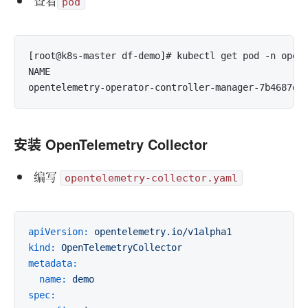
查看
pod
[root@k8s-master df-demo]# kubectl get pod -n opent
NAME                                               
安装 OpenTelemetry Collector
编写
opentelemetry-collector.yaml
apiVersion:
opentelemetry.io/v1alpha1
kind:
OpenTelemetryCollector
metadata:
name:
demo
spec: