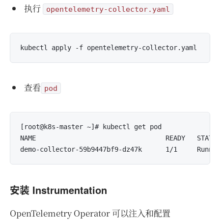
执行
opentelemetry-collector.yaml
查看
pod
[root@k8s-master ~]# kubectl get pod 

NAME                                 READY   STATUS
安装 Instrumentation
OpenTelemetry Operator 可以注入和配置