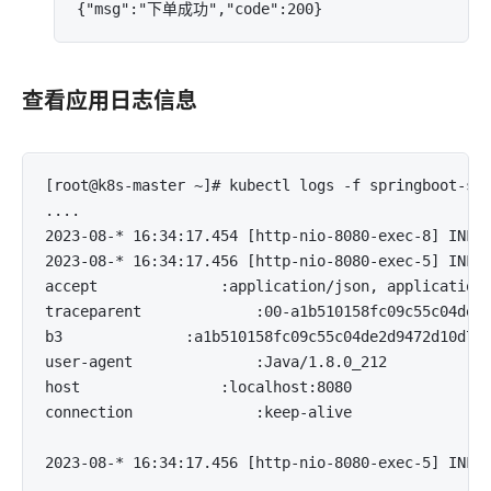
查看应用日志信息
[root@k8s-master ~]# kubectl logs -f springboot-ser
....

2023-08-* 16:34:17.454 [http-nio-8080-exec-8] INFO 
2023-08-* 16:34:17.456 [http-nio-8080-exec-5] INFO 
accept				:application/json, application/*+json

traceparent				:00-a1b510158fc09c55c04de2d9472d10d7-057f9e068e9cc007-01

b3				:a1b510158fc09c55c04de2d9472d10d7-057f9e068e9cc007-1

user-agent				:Java/1.8.0_212

host				:localhost:8080

connection				:keep-alive
