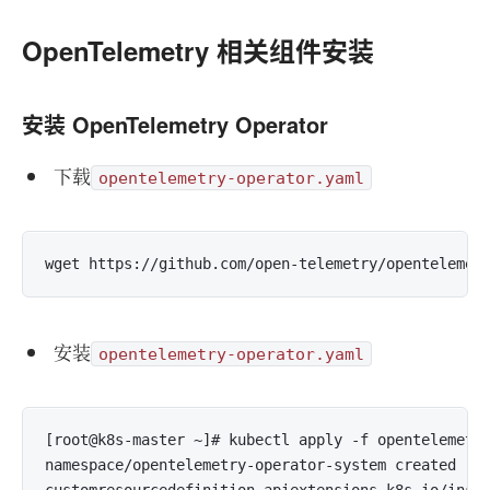
OpenTelemetry 相关组件安装
安装 OpenTelemetry Operator
下载
opentelemetry-operator.yaml
安装
opentelemetry-operator.yaml
[root@k8s-master ~]# kubectl apply -f opentelemetry
namespace/opentelemetry-operator-system created
