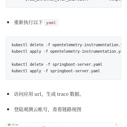
重新执行以下
yaml
kubectl delete -f opentelemetry-instrumentation.yam
kubectl apply -f opentelemetry-instrumentation.yaml
kubectl delete -f springboot-server.yaml

访问应用 url，生成 trace 数据。
登陆观测云帐号，查看链路视图