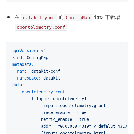
在
的
data 下新增
datakit.yaml
ConfigMap
opentelemetry.conf
apiVersion:
v1
kind:
ConfigMap
metadata:
name:
datakit-conf
namespace:
datakit
data:
opentelemetry.conf:
|-

        [[inputs.opentelemetry]]

            [inputs.opentelemetry.grpc]

            trace_enable = true

            metric_enable = true

            addr = "0.0.0.0:4319" # defalut 4317

            [inputs.opentelemetry.http]
