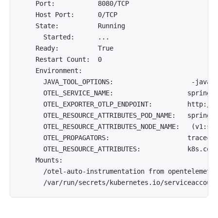
    Port:           8080/TCP

    Host Port:      0/TCP

    State:          Running

      Started:      ...

    Ready:          True

    Restart Count:  0

    Environment:

      JAVA_TOOL_OPTIONS:                    -javaag
      OTEL_SERVICE_NAME:                   springbo
      OTEL_EXPORTER_OTLP_ENDPOINT:         http://d
      OTEL_RESOURCE_ATTRIBUTES_POD_NAME:   springbo
      OTEL_RESOURCE_ATTRIBUTES_NODE_NAME:   (v1:spe
      OTEL_PROPAGATORS:                    tracecon
      OTEL_RESOURCE_ATTRIBUTES:            k8s.cont
    Mounts:

      /otel-auto-instrumentation from opentelemetry