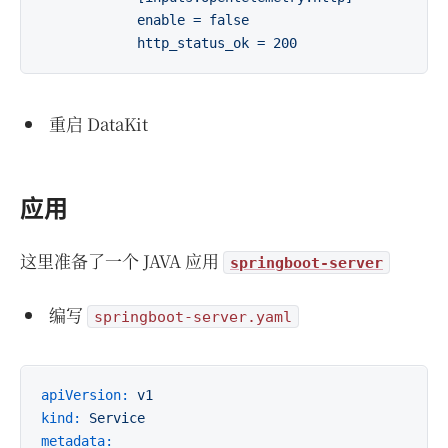
            enable = false

重启 DataKit
应用
这里准备了一个 JAVA 应用
springboot-server
编写
springboot-server.yaml
apiVersion:
v1
kind:
Service
metadata: