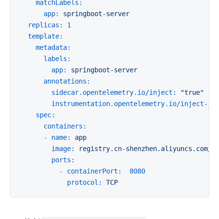
matchLabels:
app:
springboot-server
replicas:
1
template:
metadata:
labels:
app:
springboot-server
annotations:
sidecar.opentelemetry.io/inject:
"true"
instrumentation.opentelemetry.io/inject-ja
spec:
containers:
-
name:
app
image:
registry.cn-shenzhen.aliyuncs.com/l
ports:
-
containerPort:
8080
protocol:
TCP