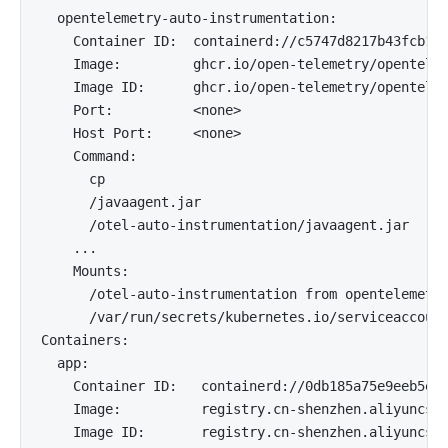
  opentelemetry-auto-instrumentation:

    Container ID:  containerd://c5747d8217b43fcb1a8
    Image:         ghcr.io/open-telemetry/opentelem
    Image ID:      ghcr.io/open-telemetry/opentelem
    Port:          <none>

    Host Port:     <none>

    Command:

      cp

      /javaagent.jar

      /otel-auto-instrumentation/javaagent.jar

    ...

    Mounts:

      /otel-auto-instrumentation from opentelemetry
      /var/run/secrets/kubernetes.io/serviceaccount
Containers:

  app:

    Container ID:   containerd://0db185a75e9eeb5eed
    Image:          registry.cn-shenzhen.aliyuncs.c
    Image ID:       registry.cn-shenzhen.aliyuncs.c