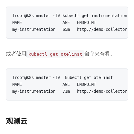
[root@k8s-master ~]# kubectl get instrumentation

NAME                 AGE   ENDPOINT                
或者使用
命令来查看。
kubectl get otelinst
[root@k8s-master ~]#  kubectl get otelinst

NAME                 AGE   ENDPOINT                
观测云