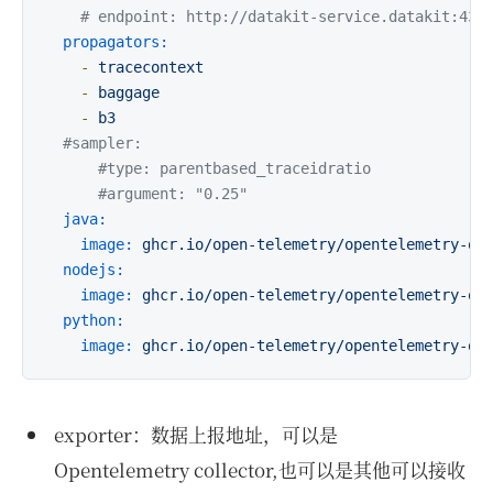
# endpoint: http://datakit-service.datakit:431
propagators:
-
tracecontext
-
baggage
-
b3
#sampler:   
#type: parentbased_traceidratio
#argument: "0.25"
java:
image:
ghcr.io/open-telemetry/opentelemetry-op
nodejs:
image:
ghcr.io/open-telemetry/opentelemetry-op
python:
image:
ghcr.io/open-telemetry/opentelemetry-op
exporter：数据上报地址，可以是
Opentelemetry collector,也可以是其他可以接收