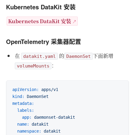
Kubernetes DataKit 安装
Kubernetes DataKit 安装
OpenTelemetry 采集器配置
在
的
下面新增
datakit.yaml
DaemonSet
：
volumeMounts
apiVersion:
apps/v1
kind:
DaemonSet
metadata:
labels:
app:
daemonset-datakit
name:
datakit
namespace:
datakit