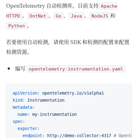
OpenTelemetry 自动检测库。目前支持
Apache
、
、
、
、
和
HTTPD
DotNet
Go
Java
NodeJS
。
Python
若要使用自动检测，请使用 SDK 和检测的配置来配置
检测资源。
编写
opentelemetry-instrumentation.yaml
apiVersion:
opentelemetry.io/v1alpha1
kind:
Instrumentation
metadata:
name:
my-instrumentation
spec:
exporter:
endpoint:
http://demo-collector:4317
# Opentel