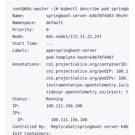
root@k8s-master ~]# kubectl describe pod springboot
Name:         springboot-server-64b78f4487-9hv9r

Namespace:    default

Priority:     0

Node:         k8s-node1/172.31.22.247

Start Time:   ...

Labels:       app=springboot-server

              pod-template-hash=64b78f4487

Annotations:  cni.projectcalico.org/containerID: 57
              cni.projectcalico.org/podIP: 100.111.
              cni.projectcalico.org/podIPs: 100.111
              instrumentation.opentelemetry.io/inje
              sidecar.opentelemetry.io/inject: true
Status:       Running

IP:           100.111.156.108

IPs:

  IP:           100.111.156.108

Controlled By:  ReplicaSet/springboot-server-64b78f
Init Containers:
