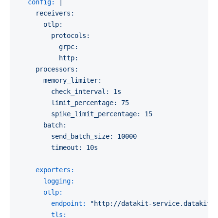
config:
|

    receivers:

      otlp:

        protocols:

          grpc:

          http:

    processors:

      memory_limiter:

        check_interval: 1s

        limit_percentage: 75

        spike_limit_percentage: 15

      batch:

        send_batch_size: 10000

exporters:
logging:
otlp:
endpoint:
"http://datakit-service.datakit:
tls: