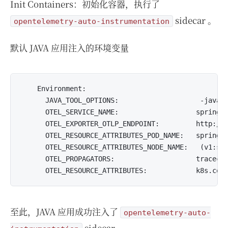
Init Containers：初始化容器，执行了
sidecar 。
opentelemetry-auto-instrumentation
默认 JAVA 应用注入的环境变量
    Environment:

      JAVA_TOOL_OPTIONS:                    -javaag
      OTEL_SERVICE_NAME:                   springbo
      OTEL_EXPORTER_OTLP_ENDPOINT:         http://d
      OTEL_RESOURCE_ATTRIBUTES_POD_NAME:   springbo
      OTEL_RESOURCE_ATTRIBUTES_NODE_NAME:   (v1:spe
      OTEL_PROPAGATORS:                    tracecon
至此，JAVA 应用成功注入了
opentelemetry-auto-
sidecar 。