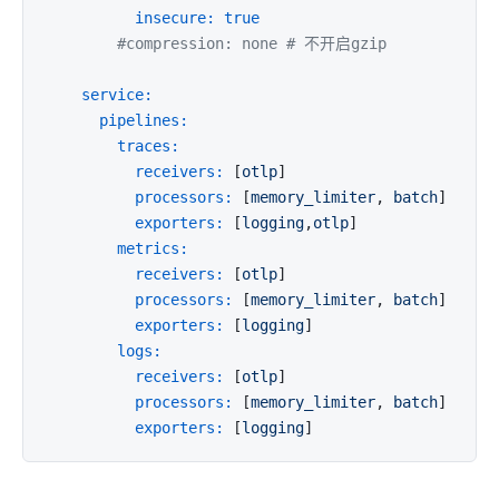
insecure:
true
#compression: none # 不开启gzip
service:
pipelines:
traces:
receivers:
 [
otlp
]

processors:
 [
memory_limiter
, 
batch
]

exporters:
 [
logging
,
otlp
]

metrics:
receivers:
 [
otlp
]

processors:
 [
memory_limiter
, 
batch
]

exporters:
 [
logging
]

logs:
receivers:
 [
otlp
]

processors:
 [
memory_limiter
, 
batch
]

exporters:
 [
logging