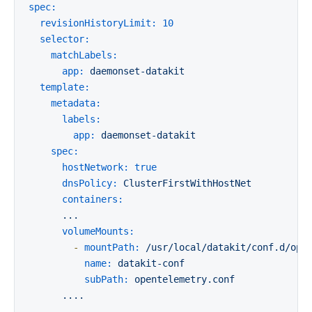
spec:
revisionHistoryLimit:
10
selector:
matchLabels:
app:
daemonset-datakit
template:
metadata:
labels:
app:
daemonset-datakit
spec:
hostNetwork:
true
dnsPolicy:
ClusterFirstWithHostNet
containers:
...
volumeMounts:
-
mountPath:
/usr/local/datakit/conf.d/ope
name:
datakit-conf
subPath:
opentelemetry.conf
....