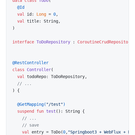
data
class
ToDo
(

@Id
val
 id: 
Long
 = 
0
,

val
 title: String,

)

interface
ToDoRepository
 : 
CoroutineCrudRepository
@RestController
class
Controller
(

val
 todoRepo: ToDoRepository,

// ...
) {

@GetMapping(
"/test"
)
suspend
fun
test
()
: String {

// ...
// save
val
 entry = ToDo(
0
,
"Springboot3 + WebFlux + Ko