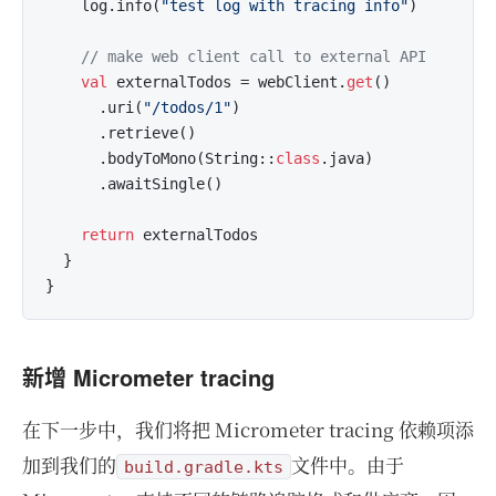
    log.info(
"test log with tracing info"
)

// make web client call to external API
val
 externalTodos = webClient.
get
()

      .uri(
"/todos/1"
)

      .retrieve()

      .bodyToMono(String::
class
.java)

      .awaitSingle()

return
 externalTodos

  }

新增 Micrometer tracing
在下一步中，我们将把 Micrometer tracing 依赖项添
加到我们的
文件中。由于
build.gradle.kts