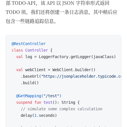
部 TODO-API，该 API 以 JSON 字符串形式返回
TODO 项。我们还将创建一条日志消息，其中稍后应
包含一些链路追踪信息。
@RestController
class
Controller
 {

val
 log = LoggerFactory.getLogger(javaClass)

val
 webClient = WebClient.builder()

    .baseUrl(
"https://jsonplaceholder.typicode.com
    .build()

@GetMapping(
"/test"
)
suspend
fun
test
()
: String {

// simulate some complex calculation  
    delay(
1.
seconds)
