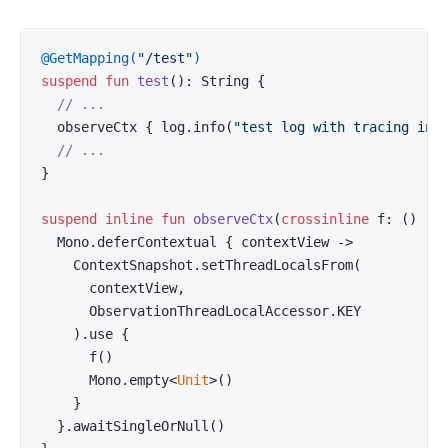
@GetMapping(
"/test"
)
suspend
fun
test
()
: String {

// ...
  observeCtx { log.info(
"test log with tracing inf
// ...
}

suspend
inline
fun
observeCtx
(
crossinline
 f: () ->
  Mono.deferContextual { contextView ->

    ContextSnapshot.setThreadLocalsFrom(

      contextView,

      ObservationThreadLocalAccessor.KEY

    ).use {

      f()

      Mono.empty<
Unit
>()

    }

  }.awaitSingleOrNull()
