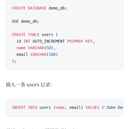
CREATE
DATABASE
 demo_db;

USE demo_db;

CREATE
TABLE
 users (

  id 
INT
 AUTO_INCREMENT 
PRIMARY KEY
,

name
VARCHAR
(
50
),

  email 
VARCHAR
(
100
)

插入一条 users 记录:
INSERT
INTO
 users (
name
, email) 
VALUES
 (
'John Doe'