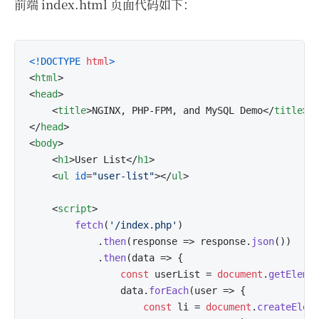
前端 index.html 页面代码如下：
<!DOCTYPE 
html
>
<
html
>
<
head
>
<
title
>
NGINX, PHP-FPM, and MySQL Demo
</
title
>
</
head
>
<
body
>
<
h1
>
User List
</
h1
>
<
ul
id
=
"user-list"
>
</
ul
>
<
script
>
fetch
(
'/index.php'
)

            .
then
(
response
 =>
 response.
json
())

            .
then
(
data
 =>
 {

const
 userList = 
document
.
getEleme
                data.
forEach
(
user
 =>
 {

const
 li = 
document
.
createElem