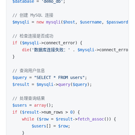
$database
 = 
'demo_db'
;

// 创建 MySQL 连接
$mysqli
 = 
new
mysqli
(
$host
, 
$username
, 
$password
, 
// 检查连接是否成功
if
 (
$mysqli
->connect_error) {

die
(
'数据库连接失败：'
 . 
$mysqli
->connect_error);
}

// 查询用户信息
$query
 = 
"SELECT * FROM users"
$result
 = 
$mysqli
->
query
(
$query
);

// 处理查询结果
$users
 = 
array
if
 (
$result
->num_rows > 
0
) {

while
 (
$row
 = 
$result
->
fetch_assoc
()) {

$users
[] = 
$row
;

    }
