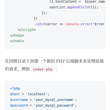
                    li.
textContent
 = 
`
${user.name}
                    userList.
appendChild
(li);

                });

            })

            .
catch
(
error
 =>
console
.
error
(
'Error f
</
script
>
</
body
>
</
html
>
在同级目录下创建一个新的 PHP 后端脚本来处理前端
的请求，例如
：
index.php
<?php
$host
 = 
'localhost'
$username
 = 
'your_mysql_username'
$password
 = 
'your_mysql_password'