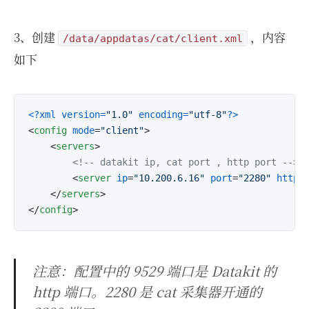
3、创建
，内容
/data/appdatas/cat/client.xml
如下
<?xml version=
"1.0"
 encoding=
"utf-8"
?>
<
config
mode
=
"client"
>
<
servers
>
<!-- datakit ip, cat port , http port -->
<
server
ip
=
"10.200.6.16"
port
=
"2280"
http-
</
servers
>
</
config
>
注意：配置中的 9529 端口是 Datakit 的
http 端口。2280 是 cat 采集器开通的