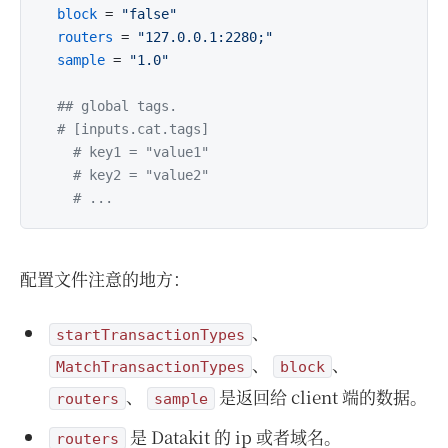
block
 = 
"false"
routers
 = 
"127.0.0.1:2280;"
sample
 = 
"1.0"
## global tags.
# [inputs.cat.tags]
# key1 = "value1"
# key2 = "value2"
# ...
配置文件注意的地方：
、
startTransactionTypes
、
、
MatchTransactionTypes
block
、
是返回给 client 端的数据。
routers
sample
是 Datakit 的 ip 或者域名。
routers