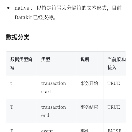
native ： 以特定符号为分隔符的文本形式，目前
Datakit 已经支持。
数据分类
数据类型简
类型
说明
当前版本的 D
写
接入
t
transaction
事务开始
TRUE
start
T
transaction
事务结束
TRUE
end
E
event
事件
FALSE