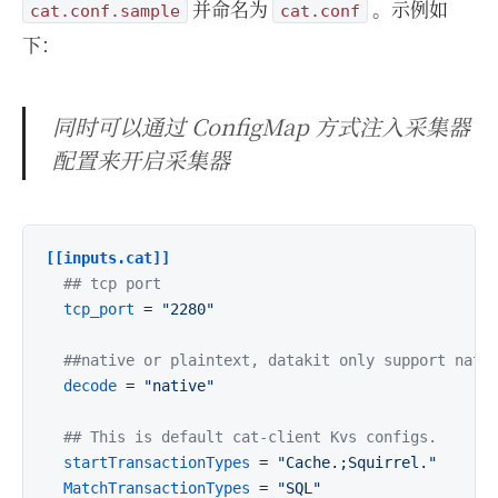
并命名为
。示例如
cat.conf.sample
cat.conf
下：
同时可以通过 ConfigMap 方式注入采集器
配置来开启采集器
[[inputs.cat]]
## tcp port
tcp_port
 = 
"2280"
##native or plaintext, datakit only support nati
decode
 = 
"native"
## This is default cat-client Kvs configs.
startTransactionTypes
 = 
"Cache.;Squirrel."
MatchTransactionTypes
 = 
"SQL"