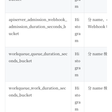
m
apiserver_admission_webhook_
Hi
分 name、ope
admission_duration_seconds_b
sto
Webhook 
ucket
gra
m
workqueue_queue_duration_sec
Hi
分 name 
onds_bucket
sto
gra
m
workqueue_work_duration_sec
Hi
分 name 
onds_bucket
sto
gra
m