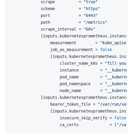
            scrape          = 
"true"
            scheme          = 
"https"
            port            = 
"6443"
            path            = 
"/metrics"
            scrape_interval = 
"60s"
            [inputs.kubernetesprometheus.instances
                measurement        = 
"kube_apiserv
                job_as_measurement = 
false
                [inputs.kubernetesprometheus.insta
                    cluster_name_k8s = 
"fill-your-
                    instance         = 
"__kubernet
                    pod_name         = 
"__kubernet
                    pod_namespace    = 
"__kubernet
                    node_name        = 
"__kubernet
            [inputs.kubernetesprometheus.instances.
                bearer_token_file = 
"/var/run/secr
                [inputs.kubernetesprometheus.instan
                    insecure_skip_verify = 
false
                    ca_certs             = [
"/var/