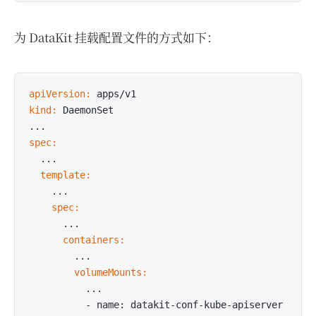
为 DataKit 挂载配置文件的方式如下：
apiVersion:
kind:
 DaemonSet

spec:
  template:
    spec:
      containers:
        volumeMounts:
          ...
