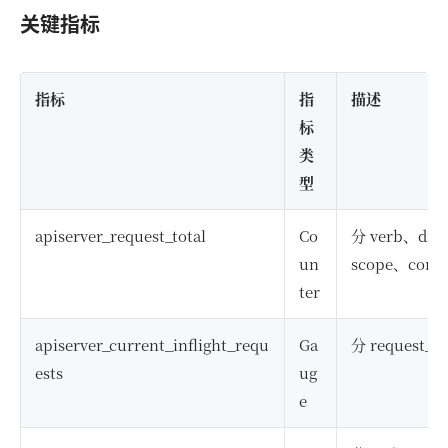
关键指标
指标
指
描述
标
类
型
apiserver_request_total
Co
分 verb、dry
un
scope、com
ter
apiserver_current_inflight_requ
Ga
分 request
ests
ug
e