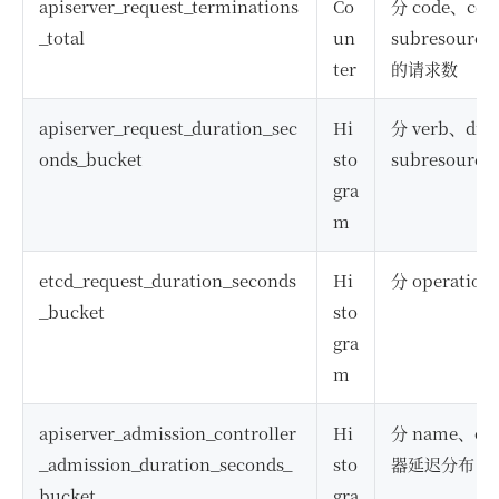
apiserver_request_terminations
Co
分 code、com
_total
un
subresour
ter
的请求数
apiserver_request_duration_sec
Hi
分 verb、dry
onds_bucket
sto
subresour
gra
m
etcd_request_duration_seconds
Hi
分 operati
_bucket
sto
gra
m
apiserver_admission_controller
Hi
分 name、op
_admission_duration_seconds_
sto
器延迟分布
bucket
gra