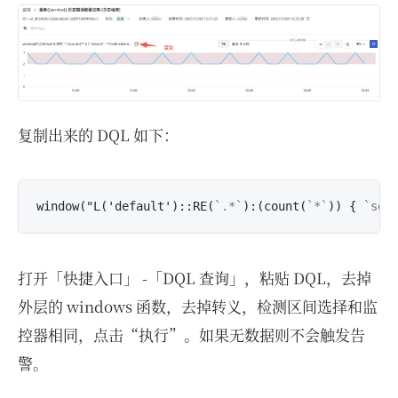
复制出来的 DQL 如下：
window("L('default')::RE(
`.*`
):(count(
`*`
)) { 
`ser
打开「快捷入口」 -「DQL 查询」，粘贴 DQL，去掉
外层的 windows 函数，去掉转义，检测区间选择和监
控器相同，点击“执行”。如果无数据则不会触发告
警。