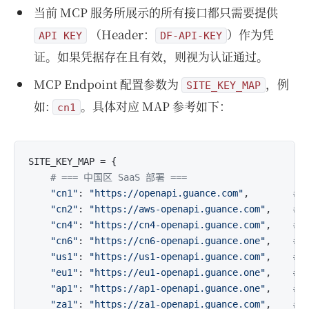
当前 MCP 服务所展⽰的所有接⼝都只需要提供
（Header：
）作为凭
API KEY
DF-API-KEY
证。如果凭据存在且有效，则视为认证通过。
MCP Endpoint 配置参数为
，例
SITE_KEY_MAP
如:
。具体对应 MAP 参考如下：
cn1
SITE_KEY_MAP = {

# === 中国区 SaaS 部署 ===
"cn1"
: 
"https://openapi.guance.com"
,        
#
"cn2"
: 
"https://aws-openapi.guance.com"
,    
#
"cn4"
: 
"https://cn4-openapi.guance.com"
,    
#
"cn6"
: 
"https://cn6-openapi.guance.one"
,    
#
"us1"
: 
"https://us1-openapi.guance.com"
,    
#
"eu1"
: 
"https://eu1-openapi.guance.one"
,    
#
"ap1"
: 
"https://ap1-openapi.guance.one"
,    
#
"za1"
: 
"https://za1-openapi.guance.com"
,    
#