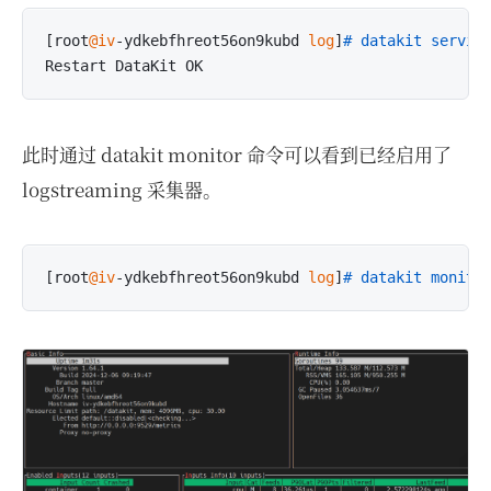
[root
@iv
-ydkebfhreot56on9kubd 
log
]
# datakit servic
此时通过 datakit monitor 命令可以看到已经启用了
logstreaming 采集器。
[root
@iv
-ydkebfhreot56on9kubd 
log
]
# datakit monito