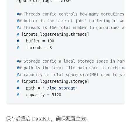
  #
# Threads config controls how many goroutines a
  #
# buffer is the size of jobs' buffering of work
  #
# threads is the total number fo goroutines at 
  # 
[inputs.logstreaming.threads]
  # 
  buffer = 100
  # 
  threads = 8
  #
# Storage config a local storage space in hard 
  #
# path is the local file path used to cache dat
  #
# capacity is total space size(MB) used to stor
  # 
[inputs.logstreaming.storage]
  # 
  path = 
"./log_storage"
  # 
  capacity = 5120
保存后重启 DataKit ，确保配置生效。