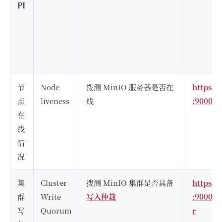
PI
节
Node
拨测 MinIO 服务器是否在
https:/
点
liveness
线
:9000/m
在
线
情
况
集
Cluster
拨测 MinIO 集群是否具备
https:/
群
Write
写入仲裁
:9000/m
写
Quorum
r