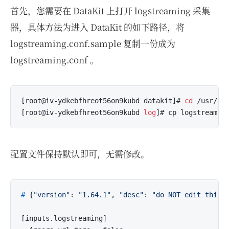
首先，您需要在 DataKit 上打开 logstreaming 采集
器，具体方法为进入 DataKit 的如下路径，将
logstreaming.conf.sample 复制一份成为
logstreaming.conf 。
[root@iv-ydkebfhreot56on9kubd datakit]# 
cd
 /usr/
lo
[root@iv-ydkebfhreot56on9kubd 
log
]# cp logstreamin
配置文件保持默认即可，无需修改。
# 
{
"version"
: 
"1.64.1"
, 
"desc"
: 
"do NOT edit this 
[inputs.logstreaming]
