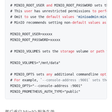
# MINIO_ROOT_USER 
and
 MINIO_ROOT_PASSWORD sets the
# This 
user
 has unrestricted permissions 
to
perfor
# Omit 
to
 use the 
default
values
'minioadmin:minio
# MinIO recommends setting non-
default
values
as
 a
MINIO_ROOT_USER=xxxxx

MINIO_ROOT_PASSWORD=xxxxx

# MINIO_VOLUMES sets the 
storage
 volume 
or
path
to
MINIO_VOLUMES="/mnt/data"

# MINIO_OPTS sets 
any
 additional commandline 
optio
# 
For
 example, `
--console-address :9001` sets the 
MINIO_OPTS="--console-address :9001"

然后重启 MinIO 服务生效。