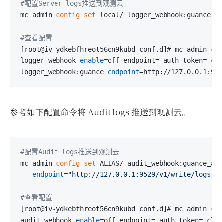
#配置Server logs推送到观测云
mc admin
 config 
set
 local/ logger_webhook:guance 
e
#查看配置
[root@iv-ydkebfhreot56on9kubd conf.d]# mc admin
 co
logger_webhook 
enable
=off endpoint= auth_token= cl
logger_webhook:guance 
endpoint
=http://127.0.0.1:95
参考如下配置命令将 Audit logs 推送到观测云。
#配置Audit logs推送到观测云
mc admin
 config 
set
 ALIAS/ audit_webhook:guance_aud
endpoint
=
"http://127.0.0.1:9529/v1/write/logstr
#查看配置
[root@iv-ydkebfhreot56on9kubd conf.d]# mc admin
 co
audit_webhook 
enable
=off endpoint= auth_token= cli