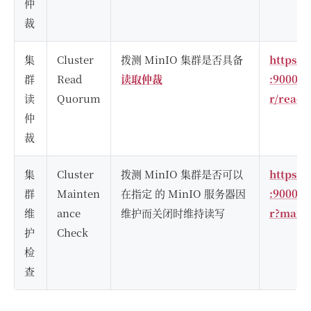
仲
裁
集
Cluster
拨测 MinIO 集群是否具备
https:/
群
Read
读取仲裁
:9000/m
读
Quorum
r/read
仲
裁
集
Cluster
拨测 MinIO 集群是否可以
https:/
群
Mainten
在指定 的 MinIO 服务器因
:9000/m
维
ance
维护而关闭时维持读写
r?main
护
Check
检
查