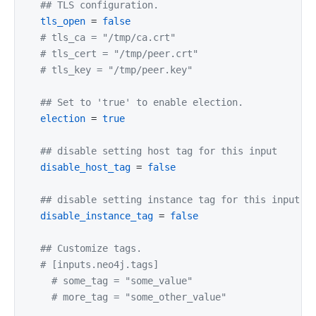
## TLS configuration.
tls_open
 = 
false
# tls_ca = "/tmp/ca.crt"
# tls_cert = "/tmp/peer.crt"
# tls_key = "/tmp/peer.key"
## Set to 'true' to enable election.
election
 = 
true
## disable setting host tag for this input
disable_host_tag
 = 
false
## disable setting instance tag for this input
disable_instance_tag
 = 
false
## Customize tags.
# [inputs.neo4j.tags]
# some_tag = "some_value"
# more_tag = "some_other_value"