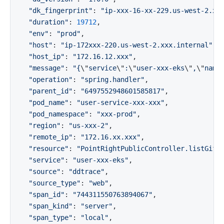
"dk_fingerprint"
: 
"ip-xxx-16-xx-229.us-west-2.xx
"duration"
: 
19712
,

"env"
: 
"prod"
,

"host"
: 
"ip-172xxx-220.us-west-2.xxx.internal"
,

"host_ip"
: 
"172.16.12.xxx"
,

"message"
: 
"{
\"
service
\"
:
\"
user-xxx-eks
\"
,
\"
name
"operation"
: 
"spring.handler"
,

"parent_id"
: 
"6497552948601585817"
,

"pod_name"
: 
"user-service-xxx-xxx"
,

"pod_namespace"
: 
"xxx-prod"
,

"region"
: 
"us-xxx-2"
,

"remote_ip"
: 
"172.16.xx.xxx"
,

"resource"
: 
"PointRightPublicController.listGift
"service"
: 
"user-xxx-eks"
,

"source"
: 
"ddtrace"
,

"source_type"
: 
"web"
,

"span_id"
: 
"744311550763894067"
,

"span_kind"
: 
"server"
,

"span_type"
: 
"local"
,
