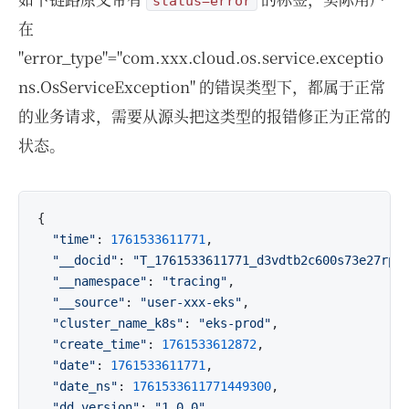
status=error
在
"error_type"="com.xxx.cloud.os.service.exceptio
ns.OsServiceException" 的错误类型下，都属于正常
的业务请求，需要从源头把这类型的报错修正为正常的
状态。
{

"time"
: 
1761533611771
,

"__docid"
: 
"T_1761533611771_d3vdtb2c600s73e27rpg
"__namespace"
: 
"tracing"
,

"__source"
: 
"user-xxx-eks"
,

"cluster_name_k8s"
: 
"eks-prod"
,

"create_time"
: 
1761533612872
,

"date"
: 
1761533611771
,

"date_ns"
: 
1761533611771449300
,

"dd_version"
: 
"1.0.0"
,
