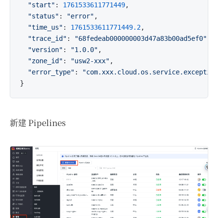
"start"
: 
1761533611771449
,

"status"
: 
"error"
,

"time_us"
: 
1761533611771449.2
,

"trace_id"
: 
"68fedeab000000003d47a83b00ad5ef0"
,

"version"
: 
"1.0.0"
,

"zone_id"
: 
"usw2-xxx"
,

"error_type"
: 
"com.xxx.cloud.os.service.exceptio
新建 Pipelines