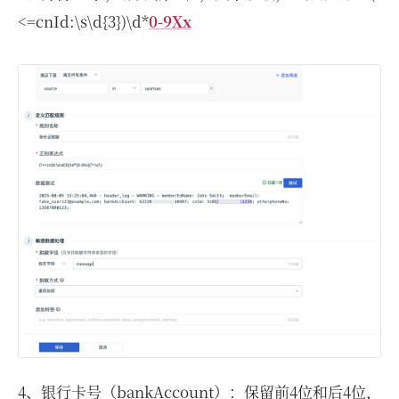
<=cnId:\s\d{3})\d*
0-9Xx
4、银行卡号（bankAccount）：保留前4位和后4位，