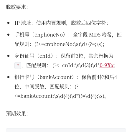
脱敏要求：
IP 地址：使用内置规则，脱敏后四位字符；
手机号（cnphoneNo）：全字段 MD5 哈希，匹
配规则：(?<=cnphoneNo:\s)\d+(?=;\s)；
身份证号（cnId）：保留前3位，其余替换为
，匹配规则： (?<=cnId:\s\d{3})\d*
0-9Xx
；
*
银行卡号（bankAccount）：保留前4位和后4
位，中间脱敏，匹配规则：(?
<=bankAccount:\s\d{4})\d*(?=\d{4};\s)。
预期效果：