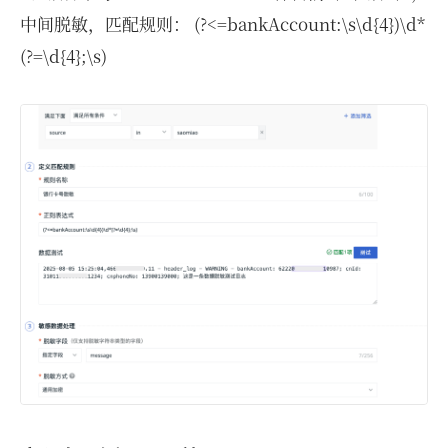
中间脱敏，匹配规则： (?<=bankAccount:\s\d{4})\d*
(?=\d{4};\s)