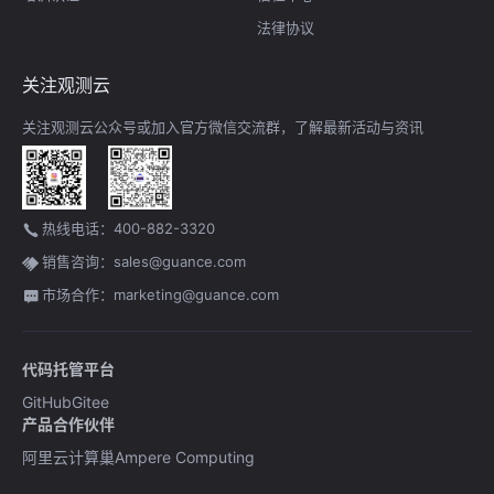
法律协议
关注观测云
关注观测云公众号或加入官方微信交流群，了解最新活动与资讯
热线电话：400-882-3320
销售咨询：sales@guance.com
市场合作：marketing@guance.com
代码托管平台
GitHub
Gitee
产品合作伙伴
阿里云计算巢
Ampere Computing