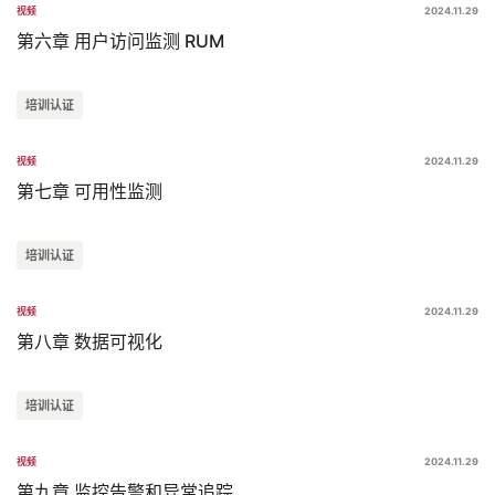
视频
2024.11.29
第六章 用户访问监测 RUM
培训认证
视频
2024.11.29
第七章 可用性监测
培训认证
视频
2024.11.29
第八章 数据可视化
培训认证
视频
2024.11.29
第九章 监控告警和异常追踪