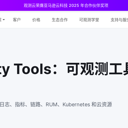
观测云荣膺亚马逊云科技 2025 年合作伙伴奖项
测云免费版现已推出！
专为中小团队与个人开发者设计，立享强大可观
案
客户
价格
生态合作
可观测学堂
支持与服
ility Tools：可观测
指标、链路、RUM、Kubernetes 和云资源