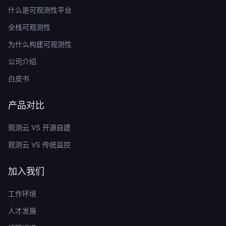
什么是可观测性平台
全栈可观测性
为什么构建可观测性
公司介绍
白皮书
产品对比
观测云 VS 开源自建
观测云 VS 传统监控
加入我们
工作环境
人才发展