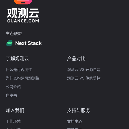
生态联盟
了解观测云
产品对比
什么是可观测性
观测云 VS 开源自建
为什么构建可观测性
观测云 VS 传统监控
公司介绍
白皮书
加入我们
支持与服务
工作环境
文档中心