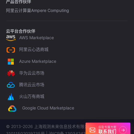
产品合作伙伴
阿里云计算巢
Ampere Computing
云平台合作伙伴
AWS Marketplace
阿里云心选商城
Azure Marketplace
华为云云市场
腾讯云云市场
火山万有商城
Google Cloud Marketplace
© 2013-
2026
上海观测未来信息技术有限公司 沪公网安备
获取专属方案
→
联系我们
31011502019735号 | 沪ICP备 13034243号-30