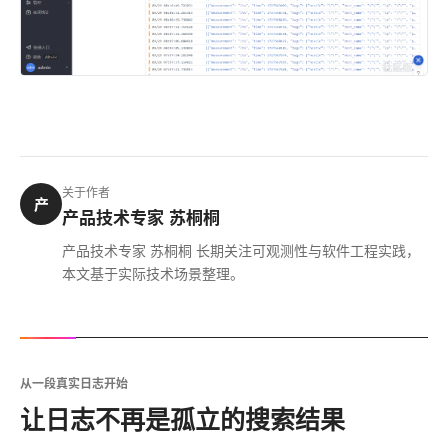
关于作者
产
产品技术专家 苏桐桐
产品技术专家 苏桐桐 长期关注可观测性与软件工程实践，
本文基于实际技术场景整理。
从一段真实日志开始
让日志不再是孤立的搜索结果