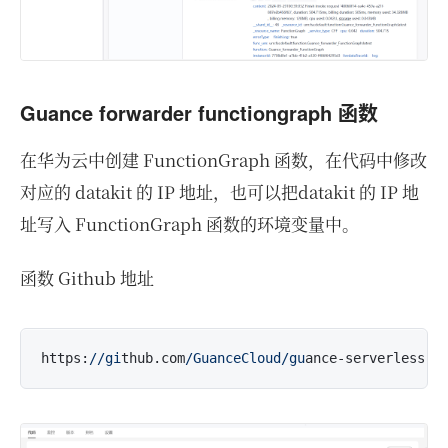
Guance forwarder functiongraph 函数
在华为云中创建 FunctionGraph 函数，在代码中修改
对应的 datakit 的 IP 地址，也可以把datakit 的 IP 地
址写入 FunctionGraph 函数的环境变量中。
函数 Github 地址
https:
//gi
thub.com
/GuanceCloud/gu