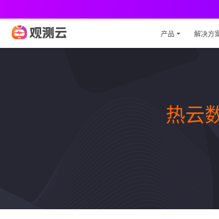
观
产品
解决方
热云