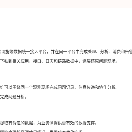
、基础设施等数据统一接入平台，并在同一平台中完成处理、分析、消费和告
下钻到相关应用、接口、日志和链路数据中，逐层还原问题现场。
维可以围绕同一个观测现场完成问题记录、信息传递和协作分析。
完成问题分析。
提取有价值的数据，为业务侧提供更有效的数据支撑。