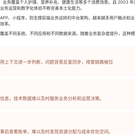
业，业务覆盖个人护理、营养补充、健康生活等多个消费场景。自 2003 
业务运营和数字化体验不断完善本土化能力。
APP、小程序，到支撑前端业务运转的中台架构，越来越多用户触点和
效率。
覆盖不同系统、不同应用和不同数据来源。随着业务复杂度提升，这种模
用上下文进一步判断，问题背景反复同步，排查链路被拉
信息，技术数据难以及时服务业务分析和运营决策。
事后查看账单，难以及时发现资源分配与成本优化空间。