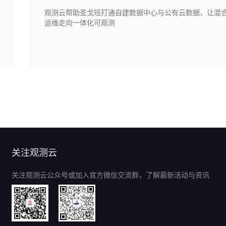
观测云帮助圣戈班打通自建数据中心与公有云数据，让混
运维走向一体化可观测
关注观测云
关注观测云公众号或加入官方微信交流群，了解最新活动与资讯