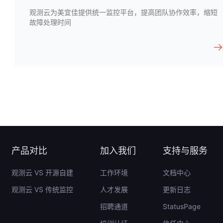
观测云为美宜佳提供统一监控平台，提高团队协作效率，缩短
故障处理时间
产品对比
加入我们
支持与服务
观测云 VS 开源自建
工作环境
文档中心
观测云 VS 传统监控
人才发展
更新日志
招聘通道
StatusPage