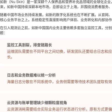
如新（Nu Skin）是一家深耕个人保养品和营养补充品领域的全球化企
来，如新中国持续深耕本地市场，总部设立于上海，并围绕消费者服务、
随着中国市场业务持续发展，如新的数字化系统也在不断扩展。从官网、
核心业务平台之上。系统稳定性直接影响用户体验、业务转化和内部协作
在引入观测云之前，如新中国国内业务主要依赖多套独立监控工具，分别
题：
监控工具割裂，排查链路长
运维团队需要在不同平台之间切换，研发团队还要结合日志和应
长。
日志和业务数据难以统一分析
海量日志分散在不同系统中，业务侧需要等待技术团队提取有效
云资源与账单管理缺少细颗粒度视角
云资源消耗需要结合实际业务运行状态进行分析，原有方式更偏