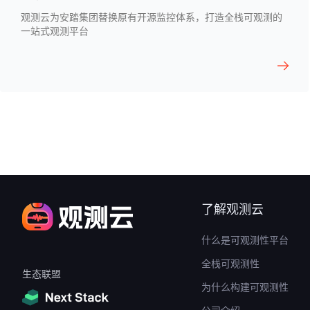
观测云为安踏集团替换原有开源监控体系，打造全栈可观测的
一站式观测平台
了解观测云
什么是可观测性平台
全栈可观测性
生态联盟
为什么构建可观测性